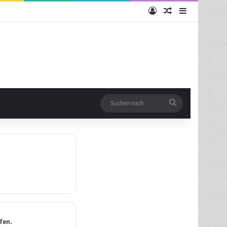
Anmelden
Zufälliger Artikel
Sidebar
Suchen
nach
fen.