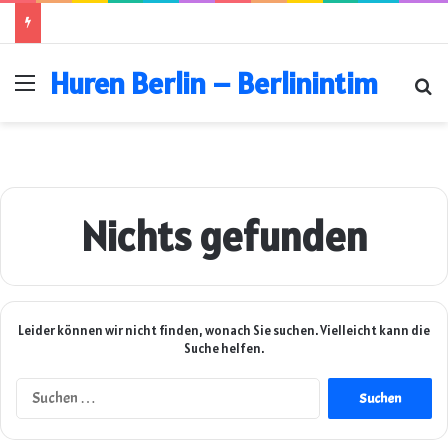
Huren Berlin – Berlinintim
Menü
Su
Nichts gefunden
Leider können wir nicht finden, wonach Sie suchen. Vielleicht kann die
Suche helfen.
Suchen
nach: