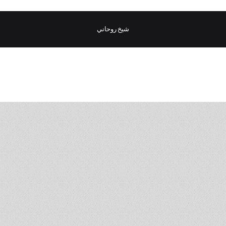
شيخ روحاني