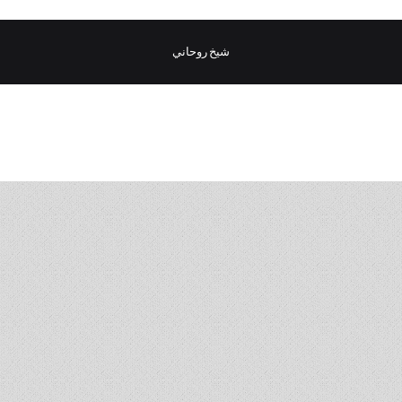
شيخ روحاني