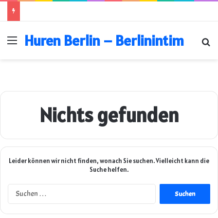
Huren Berlin – Berlinintim
Menü
Su
Nichts gefunden
Leider können wir nicht finden, wonach Sie suchen. Vielleicht kann die
Suche helfen.
Suchen
nach: