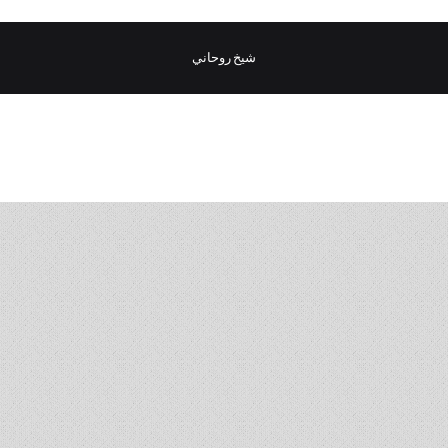
شيخ روحاني