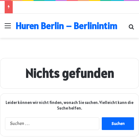
Huren Berlin – Berlinintim
Menü
Su
Nichts gefunden
Leider können wir nicht finden, wonach Sie suchen. Vielleicht kann die
Suche helfen.
Suchen
nach: