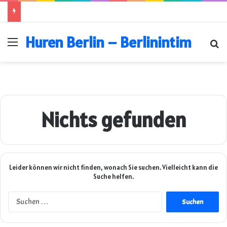
Huren Berlin – Berlinintim
Menü
Su
Nichts gefunden
Leider können wir nicht finden, wonach Sie suchen. Vielleicht kann die
Suche helfen.
Suchen
nach: