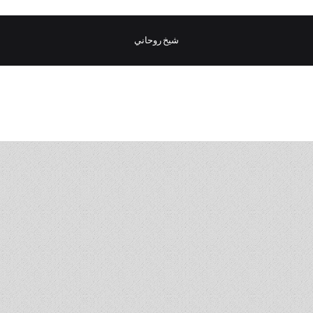
شيخ روحاني