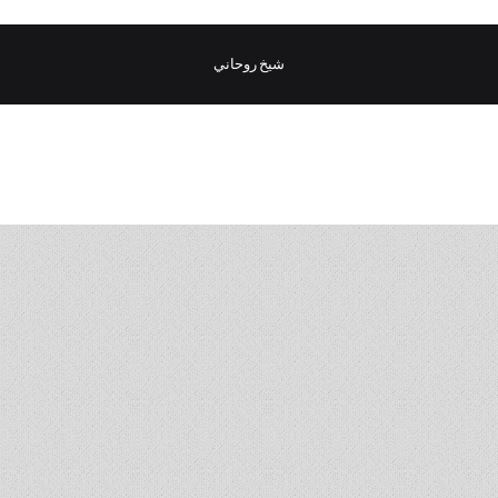
شيخ روحاني