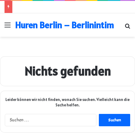
Huren Berlin – Berlinintim
Menü
Su
Nichts gefunden
Leider können wir nicht finden, wonach Sie suchen. Vielleicht kann die
Suche helfen.
Suchen
nach: