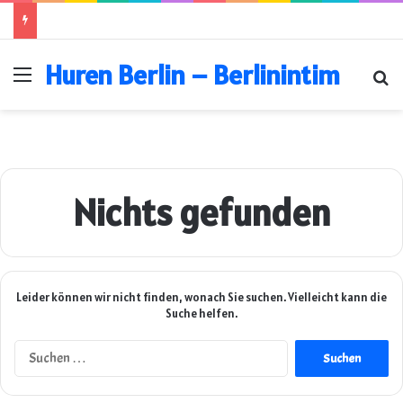
Huren Berlin – Berlinintim
Menü
Su
Nichts gefunden
Leider können wir nicht finden, wonach Sie suchen. Vielleicht kann die
Suche helfen.
Suchen
nach: