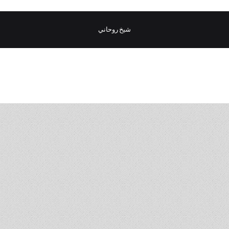
شيخ روحاني