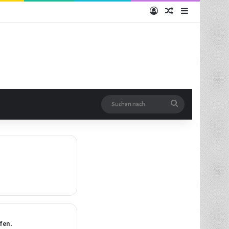
Anmelden
Zufälliger Artikel
Sidebar
Suchen
nach
fen.