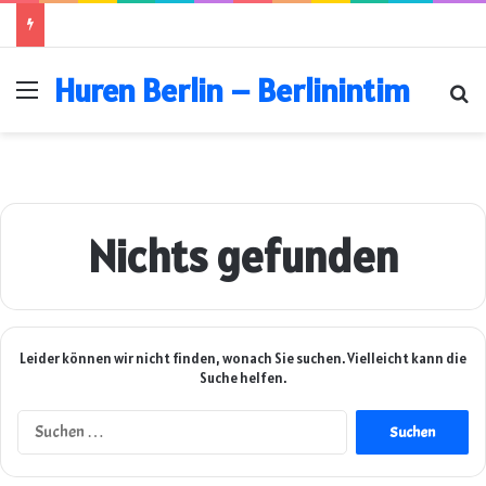
Huren Berlin – Berlinintim
Menü
Su
Nichts gefunden
Leider können wir nicht finden, wonach Sie suchen. Vielleicht kann die
Suche helfen.
Suchen
nach: