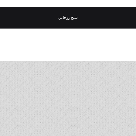
شيخ روحاني