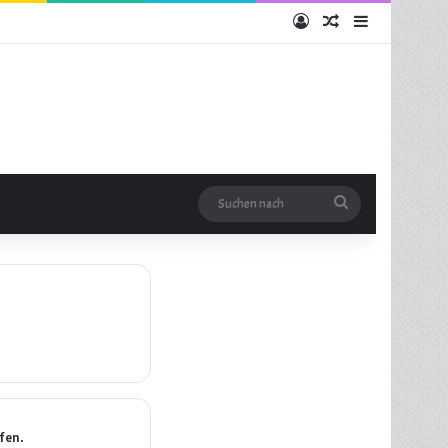
Anmelden
Zufälliger Artikel
Sidebar
Suchen
nach
fen.