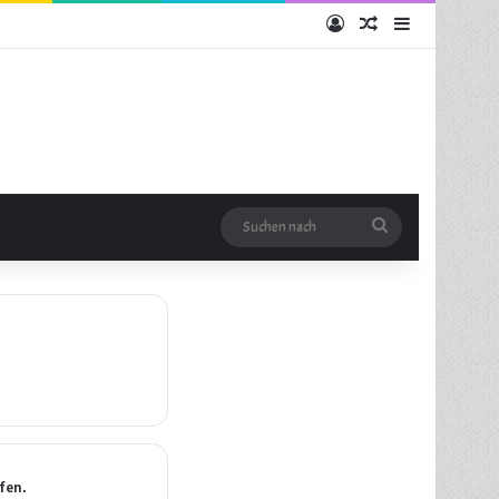
Anmelden
Zufälliger Artikel
Sidebar
Suchen
nach
fen.