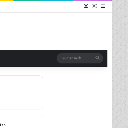
Anmelden
Zufälliger Artikel
Sidebar
Suchen
nach
fen.