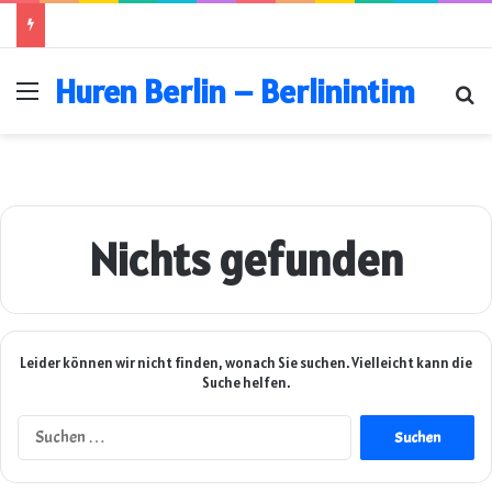
Huren Berlin – Berlinintim
Menü
Su
Nichts gefunden
Leider können wir nicht finden, wonach Sie suchen. Vielleicht kann die
Suche helfen.
Suchen
nach: