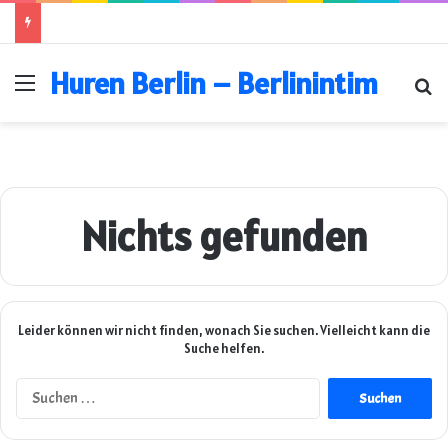
Huren Berlin – Berlinintim
Menü
Su
Nichts gefunden
Leider können wir nicht finden, wonach Sie suchen. Vielleicht kann die
Suche helfen.
Suchen
nach: