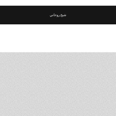
شيخ روحاني