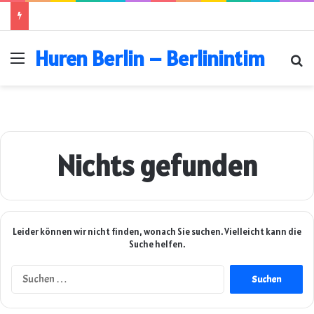
Huren Berlin – Berlinintim
Menü
Su
Nichts gefunden
Leider können wir nicht finden, wonach Sie suchen. Vielleicht kann die
Suche helfen.
Suchen
nach: