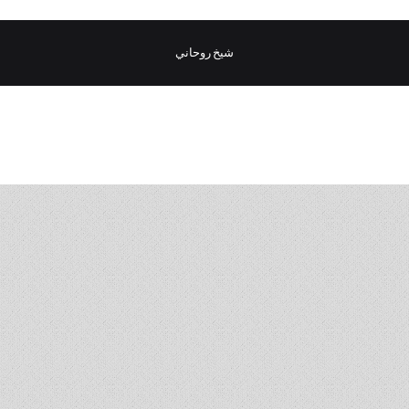
شيخ روحاني