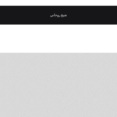
شيخ روحاني