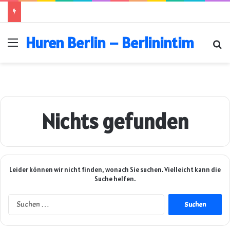
Huren Berlin – Berlinintim
Menü
Su
Nichts gefunden
Leider können wir nicht finden, wonach Sie suchen. Vielleicht kann die
Suche helfen.
Suchen
nach: