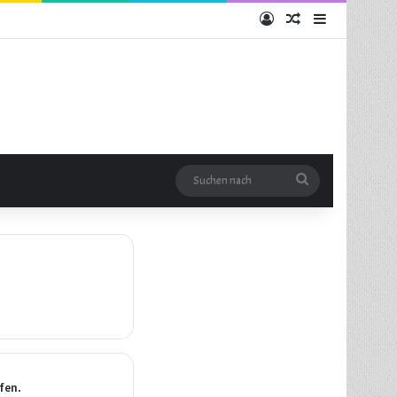
Anmelden
Zufälliger Artikel
Sidebar
Suchen
nach
fen.