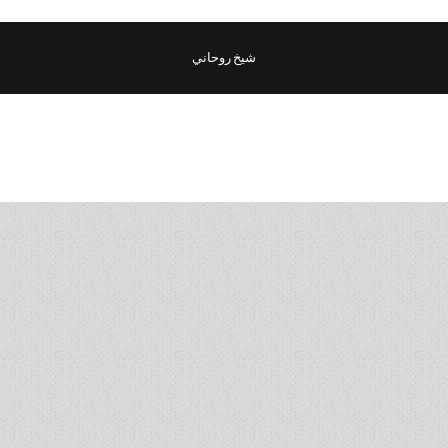
شيخ روحاني