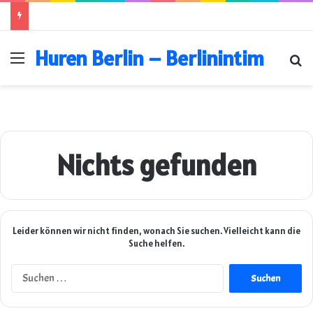
Huren Berlin – Berlinintim
Menü
Su
Nichts gefunden
Leider können wir nicht finden, wonach Sie suchen. Vielleicht kann die
Suche helfen.
Suchen
nach: